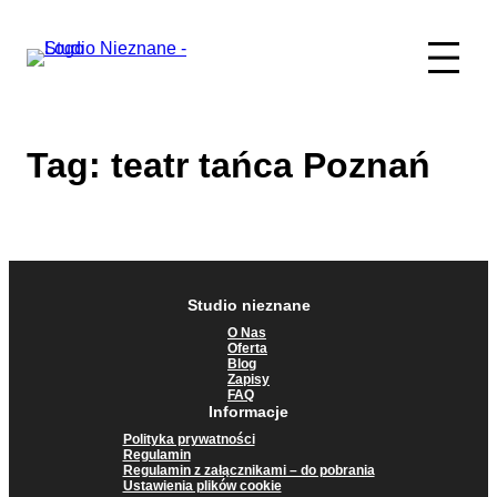
Przejdź
do
treści
Tag:
teatr tańca Poznań
Studio nieznane
O Nas
Oferta
Blog
Zapisy
FAQ
Informacje
Polityka prywatności
Regulamin
Regulamin z załącznikami – do pobrania
Ustawienia plików cookie