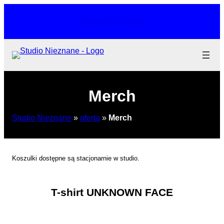
Przejdź
do
Zapisy już trwają
treści
Merch
Studio Nieznane
»
oferta
»
Merch
Koszulki dostępne są stacjonarnie w studio.
T-shirt UNKNOWN FACE