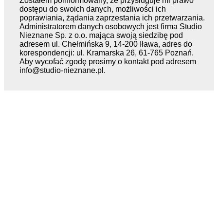
Zostałem poinformowany, że przysługuje mi prawo
dostępu do swoich danych, możliwości ich
poprawiania, żądania zaprzestania ich przetwarzania.
Administratorem danych osobowych jest firma Studio
Nieznane Sp. z o.o. mająca swoją siedzibę pod
adresem ul. Chełmińska 9, 14-200 Iława, adres do
korespondencji: ul. Kramarska 26, 61-765 Poznań.
Aby wycofać zgodę prosimy o kontakt pod adresem
info@studio-nieznane.pl.