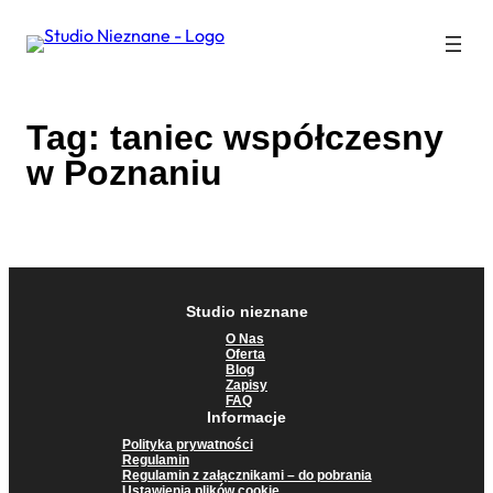
Przejdź
do
treści
Tag:
taniec współczesny
w Poznaniu
Studio nieznane
O Nas
Oferta
Blog
Zapisy
FAQ
Informacje
Polityka prywatności
Regulamin
Regulamin z załącznikami – do pobrania
Ustawienia plików cookie