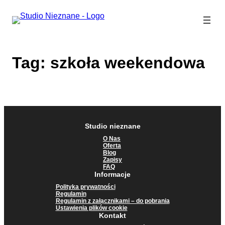
Przejdź
do
treści
Tag:
szkoła weekendowa
Studio nieznane
O Nas
Oferta
Blog
Zapisy
FAQ
Informacje
Polityka prywatności
Regulamin
Regulamin z załącznikami – do pobrania
Ustawienia plików cookie
Kontakt