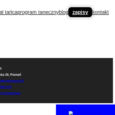
al tańca
program taneczny
blog
zapisy
kontakt
t
ka 26, Poznań
udio-Nieznane.pl
 595 535
rz Kontaktowy