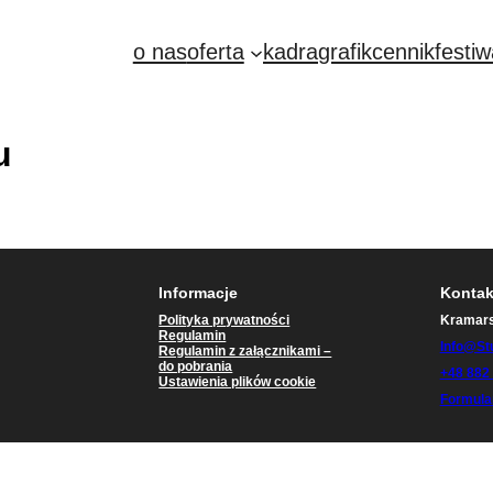
o nas
oferta
kadra
grafik
cennik
festiw
u
Informacje
Kontak
Polityka prywatności
Kramars
Regulamin
Info@st
Regulamin z załącznikami –
do pobrania
+48 882
Ustawienia plików cookie
Formula