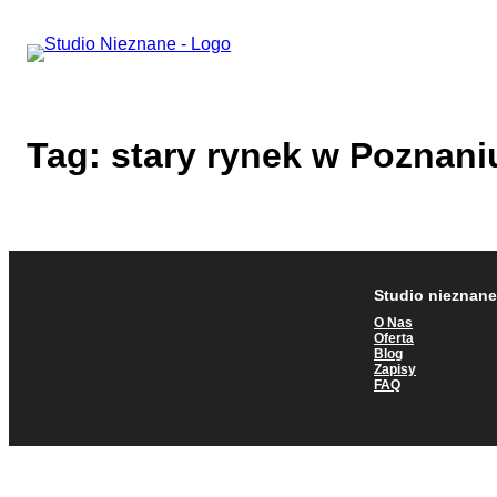
Przejdź
do
treści
Tag:
stary rynek w Poznani
Studio nieznane
O Nas
Oferta
Blog
Zapisy
FAQ