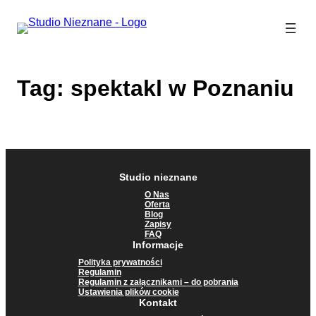
Przejdź
do
treści
Tag:
spektakl w Poznaniu
Studio nieznane
O Nas
Oferta
Blog
Zapisy
FAQ
Informacje
Polityka prywatności
Regulamin
Regulamin z załącznikami – do pobrania
Ustawienia plików cookie
Kontakt