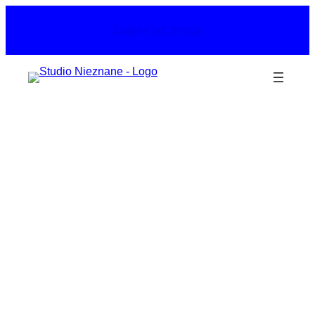
Przejdź
do
Zapisy już trwają
treści