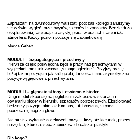
Zapraszam na dwumodułowy warsztat, podczas którego zanurzymy
się w świat wygięć, przechwytów, skłonów i szpagatów. Będzie dużo
eksplorowania, wspierające asysty, praca w pracach i wspaniałą
atmosfera. Każdy poziom poczuje się zaopiekowany.
Magda Gebert
MODUŁ I – Szpagatogięcia i przechwyty
Pierwsza część poświęcona będzie pracy nad przechwytami w
wygięciach oraz tak zwanym „szpagatogięciom”. Przyjrzymy się
bliżej takim pozycjom jak król gołębi, tancerka i inne asymetryczne
pozycje wygięciowe z przechwytami.
MODUŁ II – głębokie skłony i otwieranie bioder
Drugi moduł skupi się na pogłębieniu zakresów w skłonach i
otwieraniu bioder w kierunku szpagatów poprzecznych. Eksplorować
będziemy pozycje takie jak Kompas, Tittibhasana, szpagat
poprzeczny, nogi za głowę.
Nie musisz wykonać docelowych pozycji- liczy się kierunek, proces i
narzędzia, które ze sobą zabierzesz do dalszej praktyki.
Dla kogo?