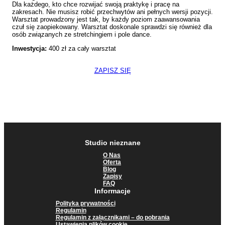
Dla każdego, kto chce rozwijać swoją praktykę i pracę na
zakresach. Nie musisz robić przechwytów ani pełnych wersji pozycji.
Warsztat prowadzony jest tak, by każdy poziom zaawansowania
czuł się zaopiekowany. Warsztat doskonale sprawdzi się również dla
osób związanych ze stretchingiem i pole dance.
Inwestycja:
400 zł za cały warsztat
ZAPISZ SIĘ
Studio nieznane
O Nas
Oferta
Blog
Zapisy
FAQ
Informacje
Polityka prywatności
Regulamin
Regulamin z załącznikami – do pobrania
Ustawienia plików cookie