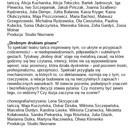
tańczą: Alicja Kucharska, Alicja Tołoczko, Bartek Jędroszyk, Iga
Plewicka, Iwo Szczepaniak, Jakub Pińczak, Joanna Szalbierz-
Kędzierska, Julia Dempc, Julita Bułanow, Kasia Kryger, Kasia
Ołubczyńska, Maja Piszczorowicz, Maria Bachorz, Mateusz
Grzegorzewski, Michalina Rydzewska, Ola Ciesiuńska, Paulina
Kubicka, Sonia Ołubczyńska, Weronika Sikora, Zofia Gardyś, Zosia
Molnar
Producja: Studio Nieznane
„Drobnym drukiem pisane”
To spektakl teatru tańca inspirowany tym, co ukryte w przypisach
codzienności – w niedopowiedzeniach, półprawdach i subtelnych
gestach. Tytułowy „drobny druk” staje się metaforą zasad, na które
godzimy się bez czytania, intencji, które nie są wypowiedziane
wprost, oraz przemocy, która działa dyskretnie – pod pozorem troski,
profesjonalizmu, uprzejmości. Spektakl przygląda się
mechanizmom, w których to, co deklarowane, rozmija się z tym, co
rzeczywiste, a relacje budowane są na nieczytelnych zapisach i
niewidocznych warunkach. W świecie pozorów, podwójnych znaczeń
i bezrefleksyjnych decyzji stawia pytania: Czy możemy być pewni
tego, co widzimy? Czy iluzja zaczyna się na scenie?
choreografia/reżyseria: Lena Skrzypczak
tańczą: Maja Kuczyńska, Oskar Dziuba, Wiktoria Szczepańska,
Marcelina Durdyn, Karolina Lieske, Wiktoria Czarnecka, Nikoletta
Kołakowska, Sandra Piekarska, Inga Rosińska, Julia Glazik,
Marianna Dutka, Martyna Raczewska, Oliwia Klimenko
Produkcja: Studio Nieznane