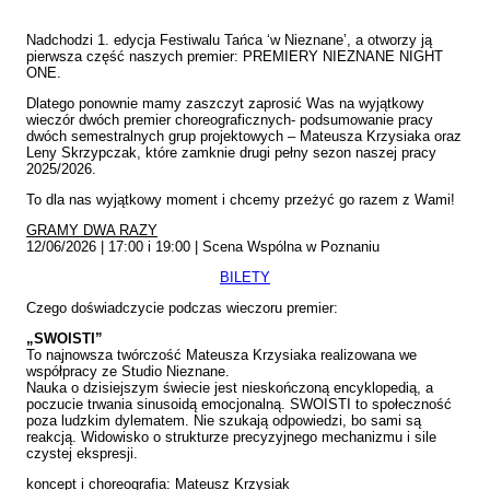
Nadchodzi 1. edycja Festiwalu Tańca ‘w Nieznane’, a otworzy ją
pierwsza część naszych premier: PREMIERY NIEZNANE NIGHT
ONE.
Dlatego ponownie mamy zaszczyt zaprosić Was na wyjątkowy
wieczór dwóch premier choreograficznych- podsumowanie pracy
dwóch semestralnych grup projektowych – Mateusza Krzysiaka oraz
Leny Skrzypczak, które zamknie drugi pełny sezon naszej pracy
2025/2026.
To dla nas wyjątkowy moment i chcemy przeżyć go razem z Wami!
GRAMY DWA RAZY
12/06/2026 | 17:00 i 19:00 | Scena Wspólna w Poznaniu
BILETY
Czego doświadczycie podczas wieczoru premier:
„SWOISTI”
To najnowsza twórczość Mateusza Krzysiaka realizowana we
współpracy ze Studio Nieznane.
Nauka o dzisiejszym świecie jest nieskończoną encyklopedią, a
poczucie trwania sinusoidą emocjonalną. SWOISTI to społeczność
poza ludzkim dylematem. Nie szukają odpowiedzi, bo sami są
reakcją. Widowisko o strukturze precyzyjnego mechanizmu i sile
czystej ekspresji.
koncept i choreografia: Mateusz Krzysiak