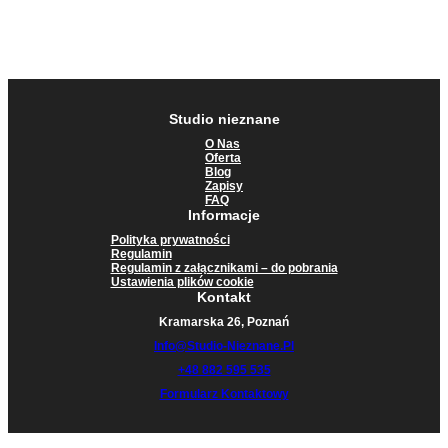
Studio nieznane
O Nas
Oferta
Blog
Zapisy
FAQ
Informacje
Polityka prywatności
Regulamin
Regulamin z załącznikami – do pobrania
Ustawienia plików cookie
Kontakt
Kramarska 26, Poznań
Info@studio-Nieznane.pl
+48 882 595 535
Formularz Kontaktowy