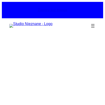
Przejdź
do
Zapisy już trwają
treści