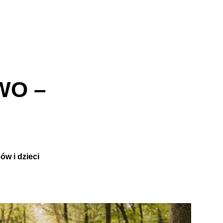
WO –
ów i dzieci