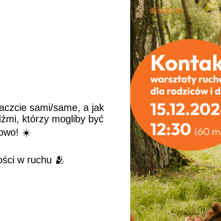
aczcie sami/same, a jak
źmi, którzy mogliby być
owo! ☀️
ości w ruchu 🫂