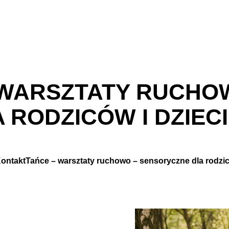
 WARSZTATY RUCHO
RODZICÓW I DZIECI
ontaktTańce – warsztaty ruchowo – sensoryczne dla rodzic