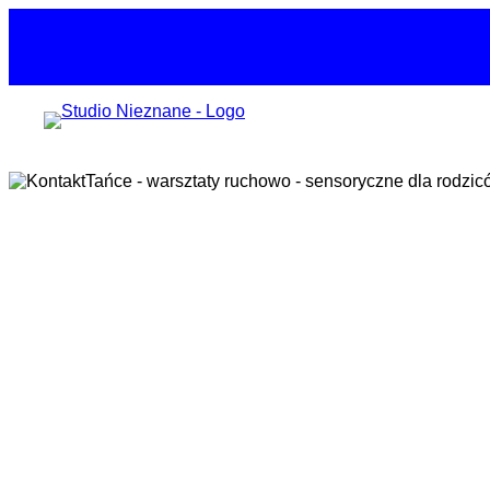
Przejdź
do
treści