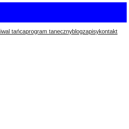
tiwal tańca
program taneczny
blog
zapisy
kontakt