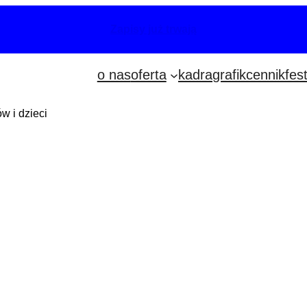
Zapisy już trwają
o nas
oferta
kadra
grafik
cennik
fes