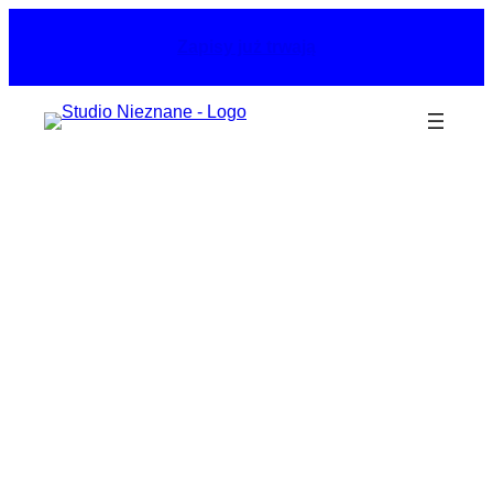
Przejdź
do
Zapisy już trwają
treści