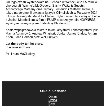
Od tego czasu występowała na Biennale w Wenecji w 2025 roku w
choreografii Wayne’a McGregora, Sashy Waltz & Guests,
Anthony’ego Matseny oraz Tamary Fernando i Mathew Totaro, a
także na ceremonii otwarcia Igrzysk Olimpijskich w Paryżu w 2024
roku w choreografii Maud Le Pladec. Była również tancerką w duecie
z Jasiah Marshall’em w filmie PUMP stworzonym dla NOWNESS,
wyreżyserowanym przez Valentinę Khodevich.
Kasia współpracowała także z takimi artystami i choreografami jak:
Marina Abramović, Andrew Winghart, Jordan James Bridge, Akram
Khan, Joan Horrach oraz wielu innych.
Let the body tell its story,
discover with us.
fot. Laura McCluskey
Studio nieznane
O Nas
Oferta
Blog