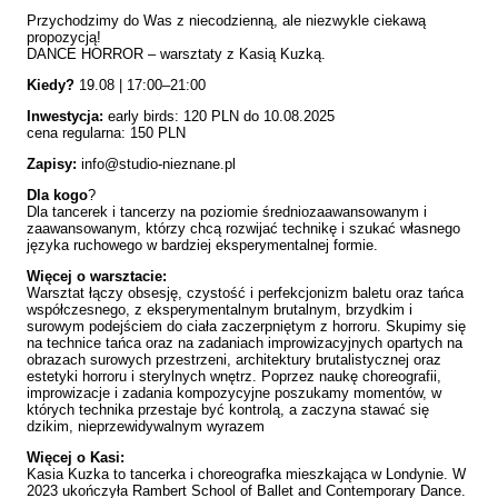
Przychodzimy do Was z niecodzienną, ale niezwykle ciekawą
propozycją!
DANCE HORROR – warsztaty z Kasią Kuzką.
Kiedy?
19.08 | 17:00–21:00
Inwestycja:
early birds: 120 PLN do 10.08.2025
cena regularna: 150 PLN
Zapisy:
info@studio-nieznane.pl
Dla kogo
?
Dla tancerek i tancerzy na poziomie średniozaawansowanym i
zaawansowanym, którzy chcą rozwijać technikę i szukać własnego
języka ruchowego w bardziej eksperymentalnej formie.
Więcej o warsztacie:
Warsztat łączy obsesję, czystość i perfekcjonizm baletu oraz tańca
współczesnego, z eksperymentalnym brutalnym, brzydkim i
surowym podejściem do ciała zaczerpniętym z horroru. Skupimy się
na technice tańca oraz na zadaniach improwizacyjnych opartych na
obrazach surowych przestrzeni, architektury brutalistycznej oraz
estetyki horroru i sterylnych wnętrz. Poprzez naukę choreografii,
improwizacje i zadania kompozycyjne poszukamy momentów, w
których technika przestaje być kontrolą, a zaczyna stawać się
dzikim, nieprzewidywalnym wyrazem
Więcej o Kasi:
Kasia Kuzka to tancerka i choreografka mieszkająca w Londynie. W
2023 ukończyła Rambert School of Ballet and Contemporary Dance.